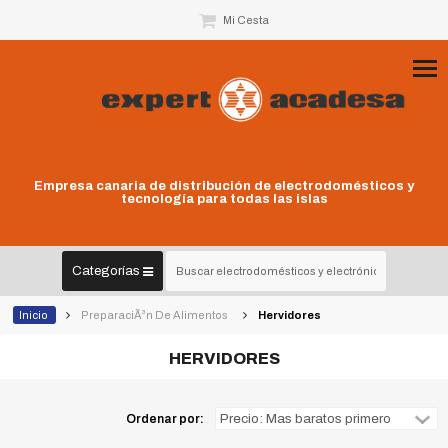
Mi Cesta
Empresa canaria de distribución de electrodomésticos y
tecnología para todas las islas
Categorías
Inicio
PreparaciÃ³n De Alimentos
Hervidores
HERVIDORES
Ordenar por: