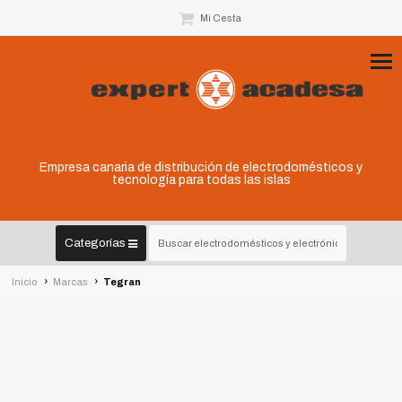
Mi Cesta
Empresa canaria de distribución de electrodomésticos y
tecnología para todas las islas
Categorías
›
›
Inicio
Marcas
Tegran