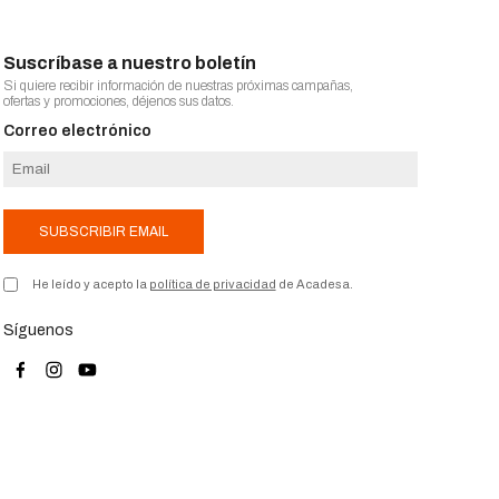
Suscríbase a nuestro boletín
Si quiere recibir información de nuestras próximas campañas,
ofertas y promociones, déjenos sus datos.
Correo electrónico
SUBSCRIBIR EMAIL
He leído y acepto la
política de privacidad
de Acadesa.
Síguenos