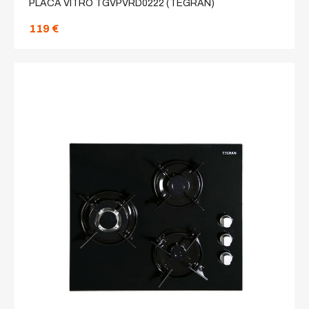
PLACA VITRO TGVPVRD0222 (TEGRAN)
119 €