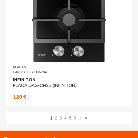
PLACAS
EAN: 8436546195764
INFINITON
PLACA GAS-CR2B (INFINITON)
129 €
1
2
3
4
5
6