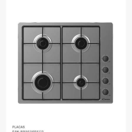
PLACAS
EAN: 8059019059112