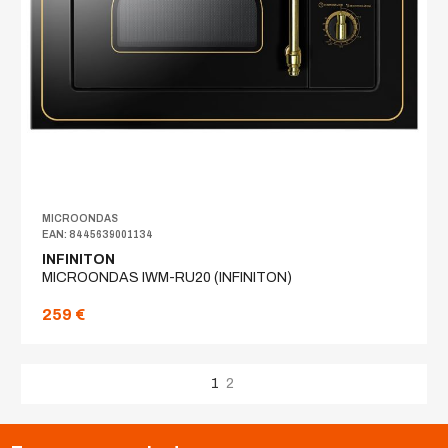
MICROONDAS
EAN: 8445639001134
INFINITON
MICROONDAS IWM-RU20 (INFINITON)
259 €
1
2