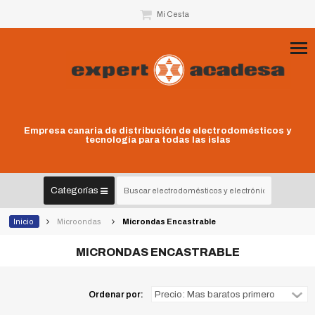
Mi Cesta
Empresa canaria de distribución de electrodomésticos y
tecnología para todas las islas
Categorías
Inicio
Microondas
Microndas Encastrable
MICRONDAS ENCASTRABLE
Ordenar por: