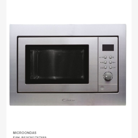
MICROONDAS
EAN: 8016361767669