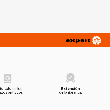
iclado
de los
Extensión
atos antiguos
de la garantía