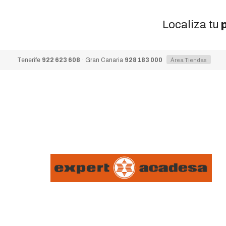
Localiza tu
Tenerife
922 623 608
· Gran Canaria
928 183 000
Área Tiendas