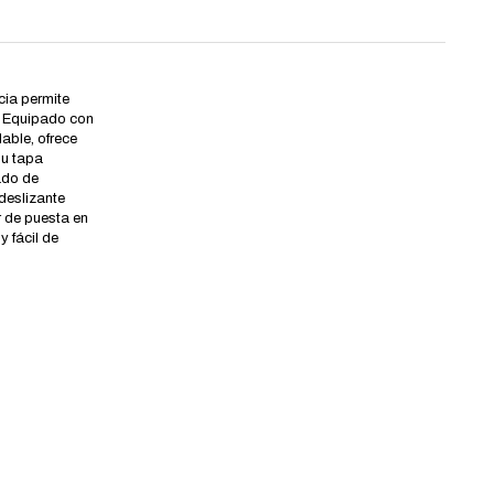
cia permite
. Equipado con
dable, ofrece
Su tapa
ado de
deslizante
r de puesta en
 fácil de