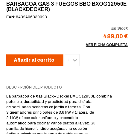
BARBACOA GAS 3 FUEGOS BBQ BXOG12950E
(BLACKDECKER)
EAN: 8432406330023
En Stock
489,00 €
VER FICHA COMPLETA
Añadir al carrito
DESCRIPCIÓN DEL PRODUCTO
La barbacoa de gas Black+Decker BXOG12950E combina
potencia, durabilidad y practicidad para disfrutar
de parrilladas perfectas en jardín o terraza. Con
3 quemadores principales de 3,6 kW y 1 lateral de
2,1 kW, ofrece calor uniforme y encendido
automático para cocinar varios platos a la vez. Su
parrilla de hierro fundido asegura una cocción
óptima, mientras que la tapa de doble capa en